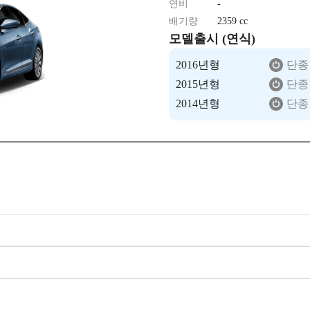
연비
-
배기량
2359 cc
모델출시 (연식)
2016년형
단종
2015년형
단종
2014년형
단종