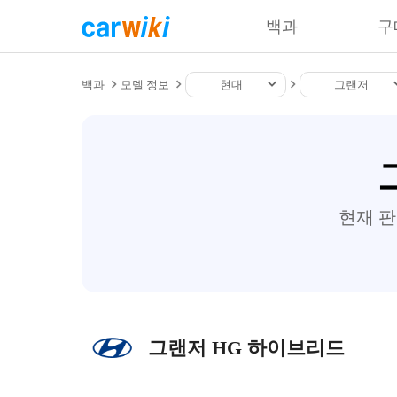
백과
구
백과
모델 정보
현대
그랜저
현재 
그랜저 HG 하이브리드