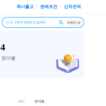
즉시출고
판매조건
신차견적
카위키 AI
4
 찾아볼
바디
준대형