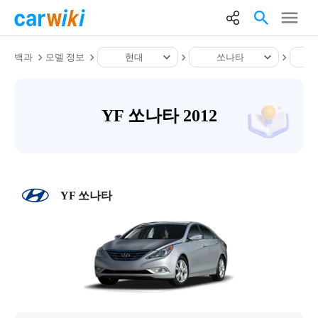
백과
모델 정보
현대
쏘나타
YF 쏘나타 2012
YF 쏘나타