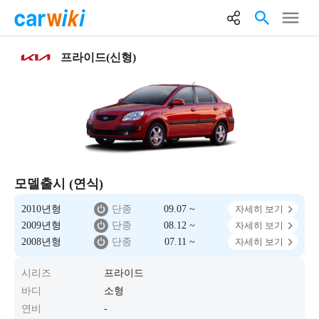
프라이드(신형)
모델출시 (연식)
2010년형
단종
09.07 ~
자세히 보기
2009년형
단종
08.12 ~
자세히 보기
2008년형
단종
07.11 ~
자세히 보기
시리즈
프라이드
바디
소형
연비
-