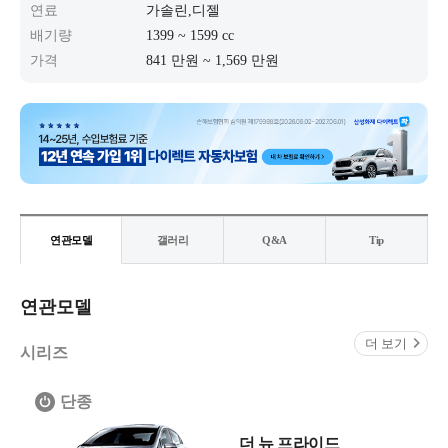
연료
가솔린,디젤
배기량
1399 ~ 1599 cc
가격
841 만원 ~ 1,569 만원
연관모델
갤러리
Q&A
Tip
연관모델
더 보기
시리즈
단종
더 뉴 프라이드