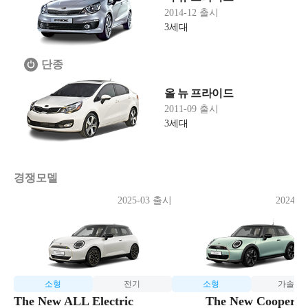
2014-12 출시
3세대
단종
올 뉴 프라이드
2011-09 출시
3세대
경쟁모델
2025-03 출시
2024-0
소형
전기
소형
가솔린
The New ALL Electric
The New Cooper