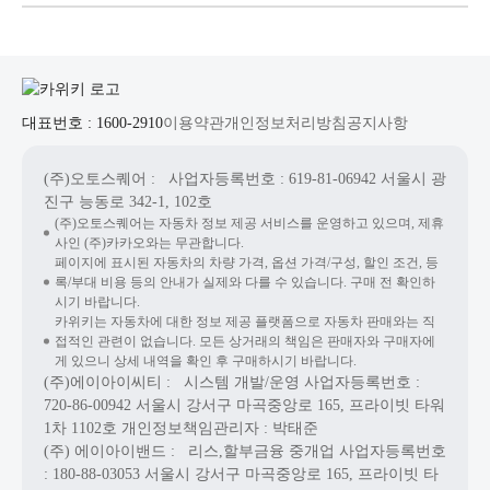
대표번호 : 1600-2910
이용약관
개인정보처리방침
공지사항
(주)오토스퀘어
: 사업자등록번호 : 619-81-06942
서울시 광
진구 능동로 342-1, 102호
(주)오토스퀘어는 자동차 정보 제공 서비스를 운영하고 있으며, 제휴
사인 (주)카카오와는 무관합니다.
페이지에 표시된 자동차의 차량 가격, 옵션 가격/구성, 할인 조건, 등
록/부대 비용 등의 안내가 실제와 다를 수 있습니다. 구매 전 확인하
시기 바랍니다.
카위키는 자동차에 대한 정보 제공 플랫폼으로 자동차 판매와는 직
접적인 관련이 없습니다. 모든 상거래의 책임은 판매자와 구매자에
게 있으니 상세 내역을 확인 후 구매하시기 바랍니다.
(주)에이아이씨티
: 시스템 개발/운영
사업자등록번호 :
720-86-00942
서울시 강서구 마곡중앙로 165, 프라이빗 타워
1차 1102호
개인정보책임관리자 : 박태준
(주) 에이아이밴드
: 리스,할부금융 중개업
사업자등록번호
: 180-88-03053
서울시 강서구 마곡중앙로 165, 프라이빗 타