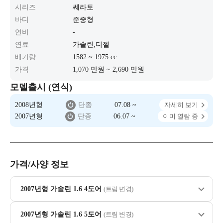
시리즈
쎄라토
바디
준중형
연비
-
연료
가솔린,디젤
배기량
1582 ~ 1975 cc
가격
1,070 만원 ~ 2,690 만원
모델출시 (연식)
2008년형
단종
07.08 ~
자세히 보기
2007년형
단종
06.07 ~
이미 열람 중
가격/사양 정보
2007년형 가솔린 1.6 4도어
(트림 변경)
2007년형 가솔린 1.6 5도어
(트림 변경)