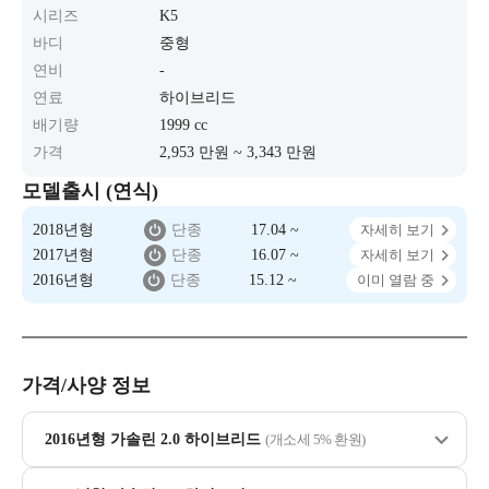
시리즈
K5
바디
중형
연비
-
연료
하이브리드
배기량
1999 cc
가격
2,953 만원 ~ 3,343 만원
모델출시 (연식)
2018년형
단종
17.04 ~
자세히 보기
2017년형
단종
16.07 ~
자세히 보기
2016년형
단종
15.12 ~
이미 열람 중
가격/사양 정보
2016년형 가솔린 2.0 하이브리드
(개소세 5% 환원)