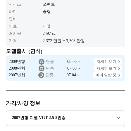
시리즈
쏘렌토
바디
중형
연비
-
연료
디젤
배기량
2497 cc
가격
2,372 만원 ~ 3,308 만원
모델출시 (연식)
2009년형
단종
08.06 ~
자세히 보기
2008년형
단종
07.08 ~
자세히 보기
2007년형
단종
07.04 ~
이미 열람 중
가격/사양 정보
2007년형 디젤 VGT 2.5 5인승