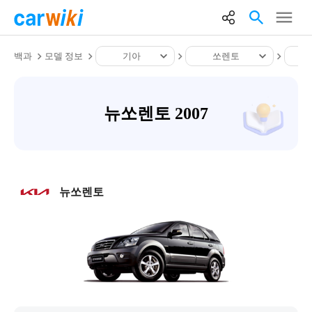
백과
모델 정보
기아
쏘렌토
뉴쏘렌토 2007
뉴쏘렌토