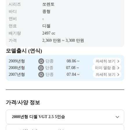
시리즈
쏘렌토
바디
중형
연비
-
연료
디젤
배기량
2497 cc
가격
2,369 만원 ~ 3,308 만원
모델출시 (연식)
2009년형
단종
08.06 ~
자세히 보기
2008년형
단종
07.08 ~
이미 열람 중
2007년형
단종
07.04 ~
자세히 보기
가격/사양 정보
2008년형 디젤 VGT 2.5 5인승