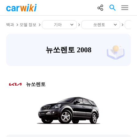
백과
모델 정보
기아
쏘렌토
뉴쏘렌토 2008
뉴쏘렌토