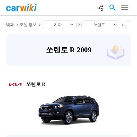
백과
모델 정보
기아
쏘렌토
쏘렌토 R 2009
쏘렌토 R