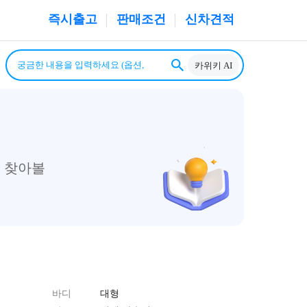
즉시출고
판매조건
신차견적
카위키 AI
 찾아볼
바디
대형