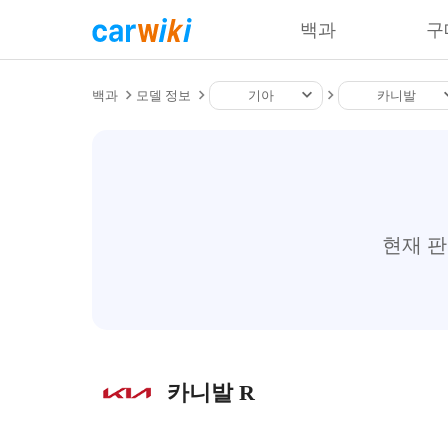
백과
구
백과
모델 정보
기아
카니발
현재 
카니발 R