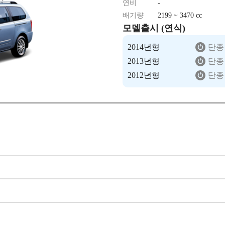
연비
-
배기량
2199 ~ 3470 cc
모델출시 (연식)
2014년형
단종
2013년형
단종
2012년형
단종