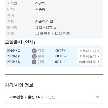
시리즈
아반떼
바디
준중형
연비
-
연료
가솔린,디젤
배기량
1582 ~ 1975 cc
가격
1,140 만원 ~ 2,130 만원
모델출시 (연식)
2010년형
단종
09.07 ~
자세히 보기
2009년형
단종
08.10 ~
자세히 보기
2008년형
단종
07.11 ~
이미 열람 중
가격/사양 정보
2008년형 가솔린 1.6
(가격 인상)