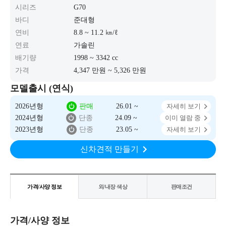
시리즈
G70
바디
준대형
연비
8.8 ~ 11.2 ㎞/ℓ
연료
가솔린
배기량
1998 ~ 3342 cc
가격
4,347 만원 ~ 5,326 만원
모델출시 (연식)
2026년형
판매
26.01 ~
자세히 보기
2024년형
단종
24.09 ~
이미 열람 중
2023년형
단종
23.05 ~
자세히 보기
신차견적 만들기
가격/사양 정보
외/내장 색상
판매조건
가격/사양 정보