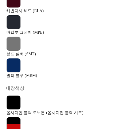
캐번디시 레드 (RLA)
마칼루 그레이 (MPE)
본드 실버 (SMT)
벌리 블루 (MBM)
내장색상
옵시디언 블랙 모노톤 (옵시디언 블랙 시트)