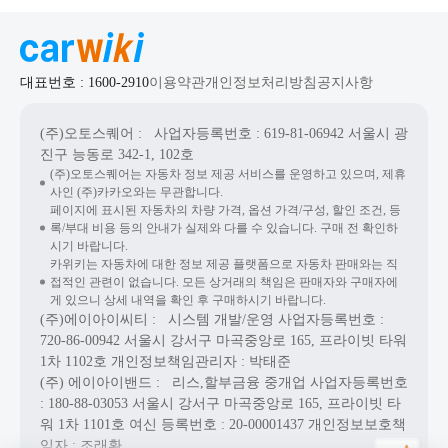
대표번호 : 1600-2910
이용약관
개인정보처리방침
공지사항
(주)오토스퀘어
: 사업자등록번호 : 619-81-06942
서울시 광
진구 능동로 342-1, 102호
(주)오토스퀘어는 자동차 정보 제공 서비스를 운영하고 있으며, 제휴
사인 (주)카카오와는 무관합니다.
페이지에 표시된 자동차의 차량 가격, 옵션 가격/구성, 할인 조건, 등
록/부대 비용 등의 안내가 실제와 다를 수 있습니다. 구매 전 확인하
시기 바랍니다.
카위키는 자동차에 대한 정보 제공 플랫폼으로 자동차 판매와는 직
접적인 관련이 없습니다. 모든 상거래의 책임은 판매자와 구매자에
게 있으니 상세 내역을 확인 후 구매하시기 바랍니다.
(주)에이아이씨티
: 시스템 개발/운영
사업자등록번호 :
720-86-00942
서울시 강서구 마곡중앙로 165, 프라이빗 타워
1차 1102호
개인정보책임관리자 : 박태준
(주) 에이아이밴드
: 리스,할부금융 중개업
사업자등록번호
: 180-88-03053
서울시 강서구 마곡중앙로 165, 프라이빗 타
워 1차 1101호
여신 등록번호 :
20-00001437
개인정보보호책
임자 : 조래환