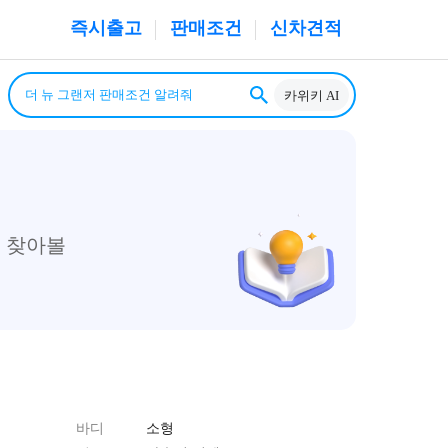
즉시출고
판매조건
신차견적
카위키 AI
 찾아볼
바디
소형