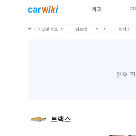
백과
구
백과
모델 정보
쉐보레
트랙스
현재 
트랙스