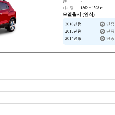
연비
-
배기량
1362 ~ 1598 cc
모델출시 (연식)
2016년형
단종
2015년형
단종
2014년형
단종