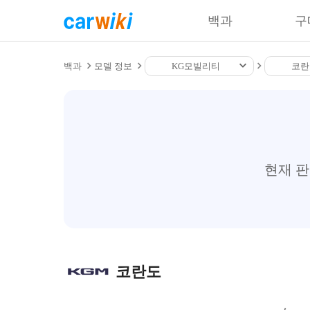
백과
구
백과
모델 정보
KG모빌리티
코란
현재 
코란도