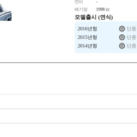
연비
-
배기량
1998 cc
모델출시 (연식)
2016년형
단종
2015년형
단종
2014년형
단종