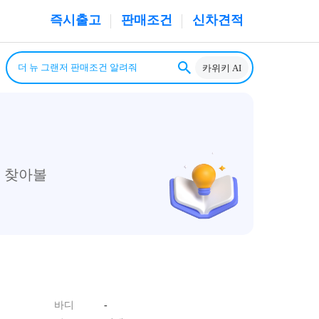
즉시출고
판매조건
신차견적
카위키 AI
 찾아볼
바디
-