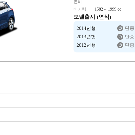
연비
-
배기량
1582 ~ 1999 cc
모델출시 (연식)
2014년형
단종
2013년형
단종
2012년형
단종