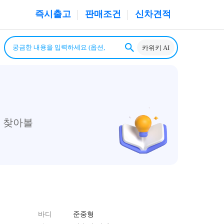
즉시출고
판매조건
신차견적
카위키 AI
 찾아볼
바디
준중형