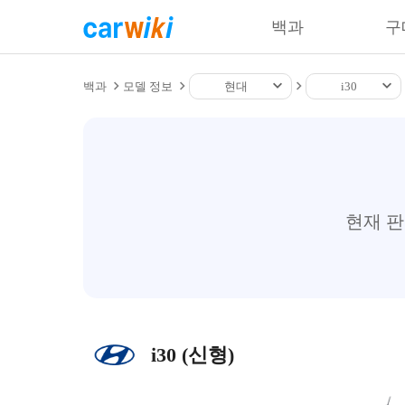
백과
구
백과
모델 정보
현대
i30
현재 
i30 (신형)