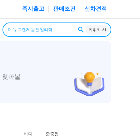
즉시출고
판매조건
신차견적
카위키 AI
 찾아볼
바디
준중형