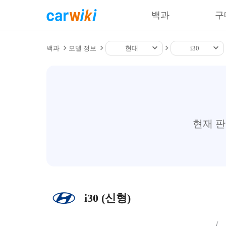
백과
구
백과
모델 정보
현대
i30
현재 
i30 (신형)