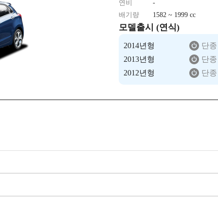
연비
-
배기량
1582 ~ 1999 cc
모델출시 (연식)
2014년형
단종
2013년형
단종
2012년형
단종