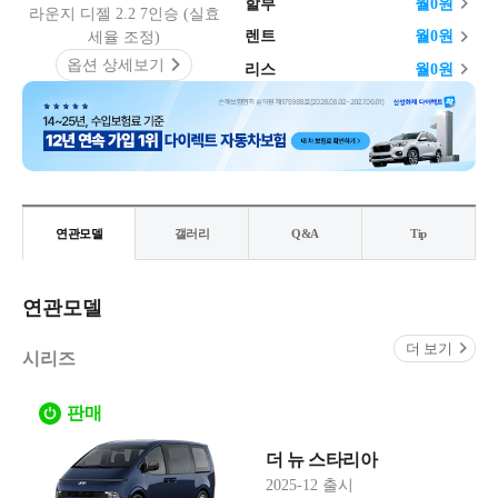
할부
월
0
원
라운지 디젤 2.2 7인승 (실효
렌트
월
0
원
세율 조정)
옵션 상세보기
리스
월
0
원
연관모델
갤러리
Q&A
Tip
연관모델
더 보기
시리즈
판매
더 뉴 스타리아
2025-12 출시