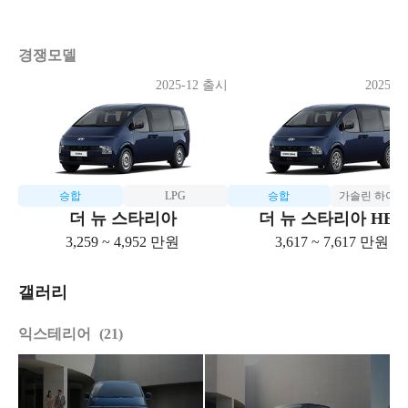
경쟁모델
2025-12 출시
2025-1
승합
LPG
승합
가솔린 하이
더 뉴 스타리아
더 뉴 스타리아 HEV
3,259 ~ 4,952 만원
3,617 ~ 7,617 만원
갤러리
익스테리어
21