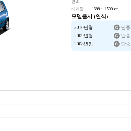
연비
-
배기량
1399 ~ 1599 cc
모델출시 (연식)
2010년형
단종
2009년형
단종
2008년형
단종