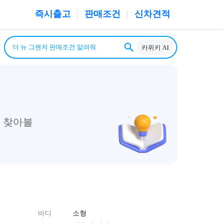
즉시출고
판매조건
신차견적
카위키 AI
 찾아볼
바디
소형