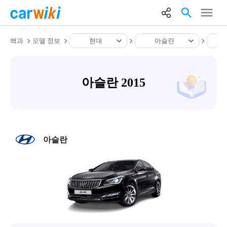
백과
모델 정보
현대
아슬란
아슬란 2015
아슬란