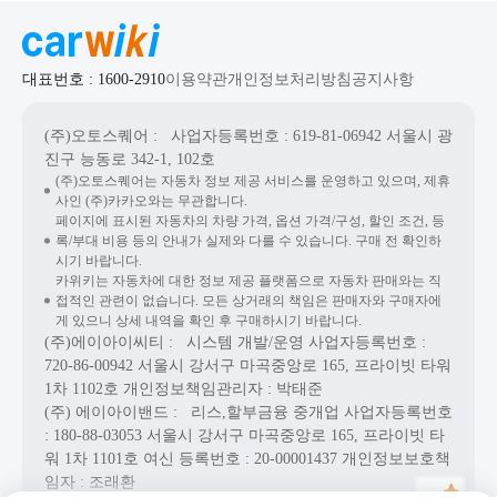
대표번호 : 1600-2910
이용약관
개인정보처리방침
공지사항
(주)오토스퀘어
: 사업자등록번호 : 619-81-06942
서울시 광
진구 능동로 342-1, 102호
(주)오토스퀘어는 자동차 정보 제공 서비스를 운영하고 있으며, 제휴
사인 (주)카카오와는 무관합니다.
페이지에 표시된 자동차의 차량 가격, 옵션 가격/구성, 할인 조건, 등
록/부대 비용 등의 안내가 실제와 다를 수 있습니다. 구매 전 확인하
시기 바랍니다.
카위키는 자동차에 대한 정보 제공 플랫폼으로 자동차 판매와는 직
접적인 관련이 없습니다. 모든 상거래의 책임은 판매자와 구매자에
게 있으니 상세 내역을 확인 후 구매하시기 바랍니다.
(주)에이아이씨티
: 시스템 개발/운영
사업자등록번호 :
720-86-00942
서울시 강서구 마곡중앙로 165, 프라이빗 타워
1차 1102호
개인정보책임관리자 : 박태준
(주) 에이아이밴드
: 리스,할부금융 중개업
사업자등록번호
: 180-88-03053
서울시 강서구 마곡중앙로 165, 프라이빗 타
워 1차 1101호
여신 등록번호 :
20-00001437
개인정보보호책
임자 : 조래환