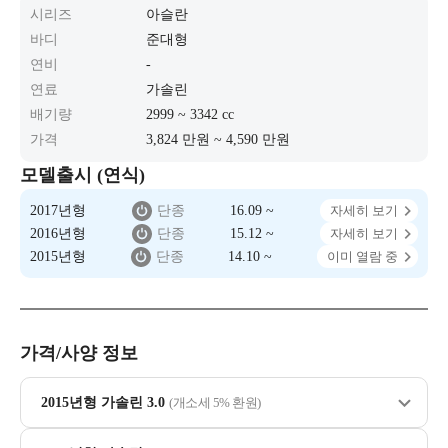
시리즈
아슬란
바디
준대형
연비
-
연료
가솔린
배기량
2999 ~ 3342 cc
가격
3,824 만원 ~ 4,590 만원
모델출시 (연식)
2017년형
단종
16.09 ~
자세히 보기
2016년형
단종
15.12 ~
자세히 보기
2015년형
단종
14.10 ~
이미 열람 중
가격/사양 정보
2015년형 가솔린 3.0
(개소세 5% 환원)