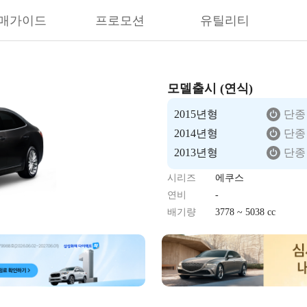
매가이드
프로모션
유틸리티
모델출시 (연식)
2015년형
단종
2014년형
단종
2013년형
단종
시리즈
에쿠스
연비
-
배기량
3778 ~ 5038 cc