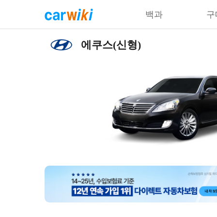
백과
구
에쿠스(신형)