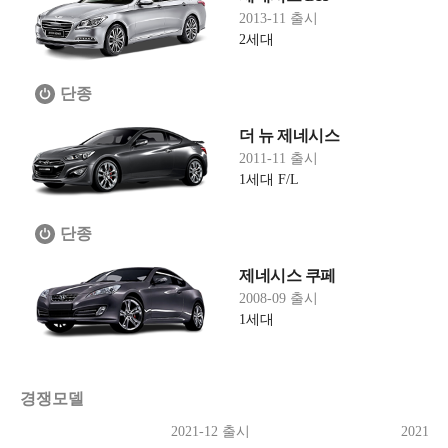
2013-11 출시
2세대
단종
더 뉴 제네시스
2011-11 출시
1세대 F/L
단종
제네시스 쿠페
2008-09 출시
1세대
경쟁모델
2021-12 출시
2021-0