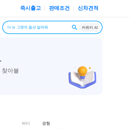
즉시출고
판매조건
신차견적
카위키 AI
1
 찾아볼
바디
경형