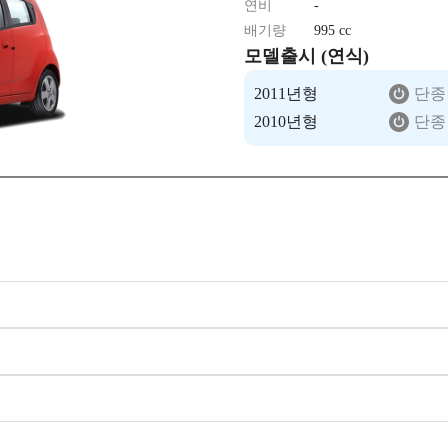
연비
-
배기량
995 cc
모델출시 (연식)
2011년형
단종
2010년형
단종