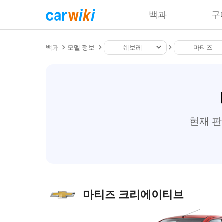
백과
구
백과
모델 정보
쉐보레
마티즈
현재 
마티즈 크리에이티브