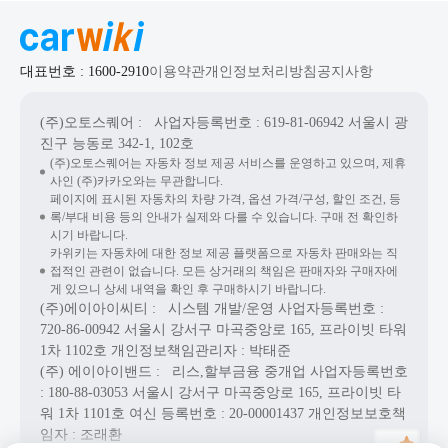
대표번호 : 1600-2910
이용약관
개인정보처리방침
공지사항
(주)오토스퀘어
: 사업자등록번호 : 619-81-06942
서울시 광
진구 능동로 342-1, 102호
(주)오토스퀘어는 자동차 정보 제공 서비스를 운영하고 있으며, 제휴
사인 (주)카카오와는 무관합니다.
페이지에 표시된 자동차의 차량 가격, 옵션 가격/구성, 할인 조건, 등
록/부대 비용 등의 안내가 실제와 다를 수 있습니다. 구매 전 확인하
시기 바랍니다.
카위키는 자동차에 대한 정보 제공 플랫폼으로 자동차 판매와는 직
접적인 관련이 없습니다. 모든 상거래의 책임은 판매자와 구매자에
게 있으니 상세 내역을 확인 후 구매하시기 바랍니다.
(주)에이아이씨티
: 시스템 개발/운영
사업자등록번호 :
720-86-00942
서울시 강서구 마곡중앙로 165, 프라이빗 타워
1차 1102호
개인정보책임관리자 : 박태준
(주) 에이아이밴드
: 리스,할부금융 중개업
사업자등록번호
: 180-88-03053
서울시 강서구 마곡중앙로 165, 프라이빗 타
워 1차 1101호
여신 등록번호 :
20-00001437
개인정보보호책
임자 : 조래환