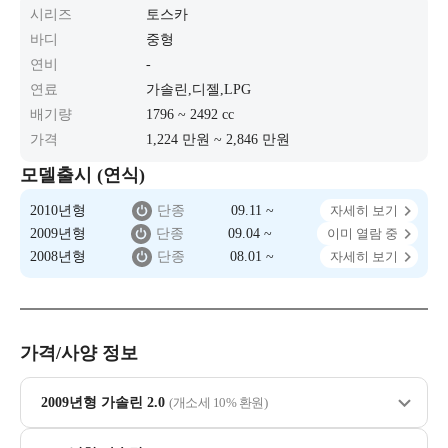
시리즈
토스카
바디
중형
연비
-
연료
가솔린,디젤,LPG
배기량
1796 ~ 2492 cc
가격
1,224 만원 ~ 2,846 만원
모델출시 (연식)
2010년형
단종
09.11 ~
자세히 보기
2009년형
단종
09.04 ~
이미 열람 중
2008년형
단종
08.01 ~
자세히 보기
가격/사양 정보
2009년형 가솔린 2.0
(개소세 10% 환원)