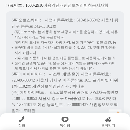
대표번호 : 1600-2910
이용약관
개인정보처리방침
공지사항
(주)오토스퀘어
: 사업자등록번호 : 619-81-06942
서울시 광
진구 능동로 342-1, 102호
(주)오토스퀘어는 자동차 정보 제공 서비스를 운영하고 있으며, 제휴
사인 (주)카카오와는 무관합니다.
페이지에 표시된 자동차의 차량 가격, 옵션 가격/구성, 할인 조건, 등
록/부대 비용 등의 안내가 실제와 다를 수 있습니다. 구매 전 확인하
시기 바랍니다.
카위키는 자동차에 대한 정보 제공 플랫폼으로 자동차 판매와는 직
접적인 관련이 없습니다. 모든 상거래의 책임은 판매자와 구매자에
게 있으니 상세 내역을 확인 후 구매하시기 바랍니다.
(주)에이아이씨티
: 시스템 개발/운영
사업자등록번호 :
720-86-00942
서울시 강서구 마곡중앙로 165, 프라이빗 타워
1차 1102호
개인정보책임관리자 : 박태준
(주) 에이아이밴드
: 리스,할부금융 중개업
사업자등록번호
: 180-88-03053
서울시 강서구 마곡중앙로 165, 프라이빗 타
워 1차 1101호
여신 등록번호 :
20-00001437
개인정보보호책
임자 : 조래환
Copyright© AICT Co., Ltd. All Rights Reserved.
전화
톡상담
견적받기