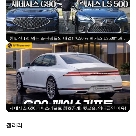
한일전 1억 넘는 끝판왕들의 대결! "G90 vs 렉서스 LS500" 과연
회장님의 선택은?!
제네시스 G90 페이스리프트 최초공개! 뒷모습, 역대급인 이유!
갤러리