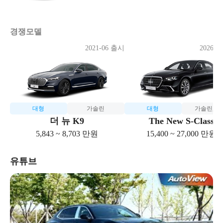
경쟁모델
2021-06 출시
2026-0
대형
가솔린
대형
가솔린,디
더 뉴 K9
The New S-Class
5,843 ~ 8,703 만원
15,400 ~ 27,000 만원
유튜브