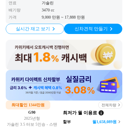
연료
가솔린
배기량
3470 cc
가격
9,000 만원 ~ 17,888 만원
실시간 재고 보기
신차견적 만들기
최대할인 1344만원
전체차량
G90
최저가 월 이용료
2025년형
할부
월
1,658,089
원
가솔린 3.5 터보 5인승 - 스탠