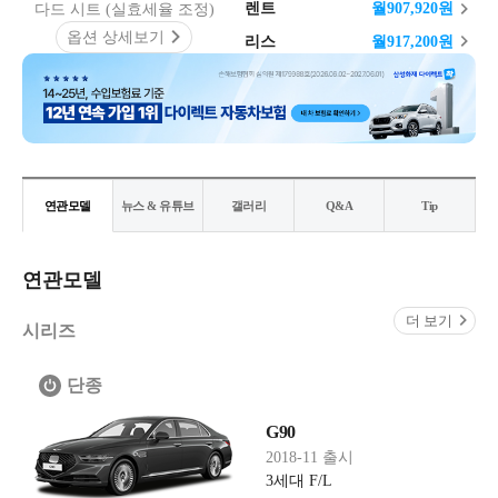
렌트
월
907,920
원
다드 시트 (실효세율 조정)
옵션 상세보기
리스
월
917,200
원
연관모델
뉴스 & 유튜브
갤러리
Q&A
Tip
연관모델
더 보기
시리즈
단종
G90
2018-11 출시
3세대 F/L