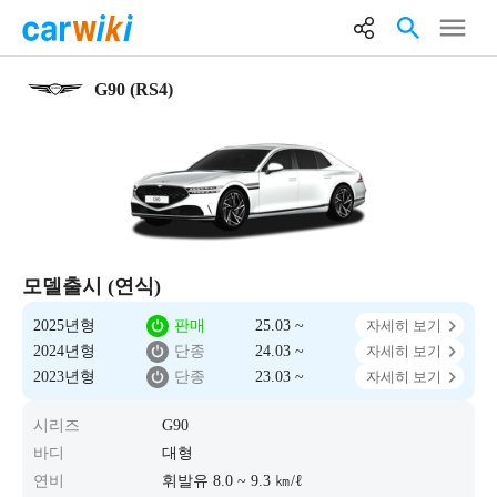
G90 (RS4)
모델출시 (연식)
2025년형
판매
25.03 ~
자세히 보기
2024년형
단종
24.03 ~
자세히 보기
2023년형
단종
23.03 ~
자세히 보기
시리즈
G90
바디
대형
연비
휘발유 8.0 ~ 9.3 ㎞/ℓ