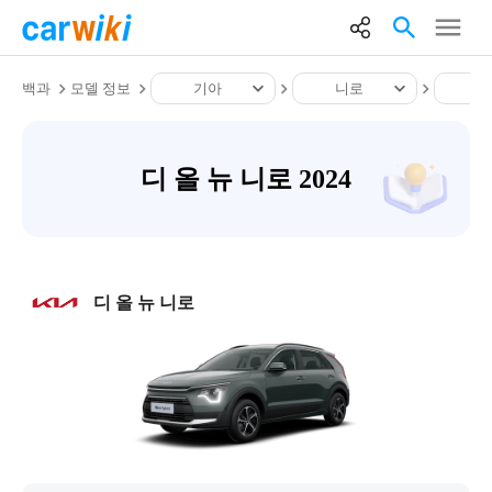
백과
모델 정보
기아
니로
디
디 올 뉴 니로 2024
디 올 뉴 니로