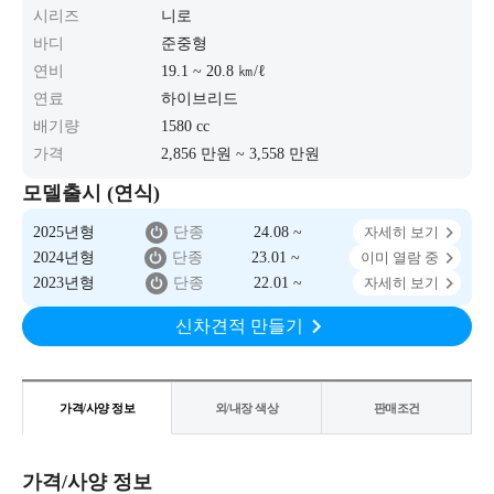
시리즈
니로
바디
준중형
연비
19.1 ~ 20.8 ㎞/ℓ
연료
하이브리드
배기량
1580 cc
가격
2,856 만원 ~ 3,558 만원
모델출시 (연식)
2025년형
단종
24.08 ~
자세히 보기
2024년형
단종
23.01 ~
이미 열람 중
2023년형
단종
22.01 ~
자세히 보기
신차견적 만들기
가격/사양 정보
외/내장 색상
판매조건
가격/사양 정보