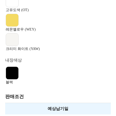
고유도색 (OT)
레몬옐로우 (WEY)
크리미 화이트 (YAW)
내장색상
블랙
판매조건
예상납기일