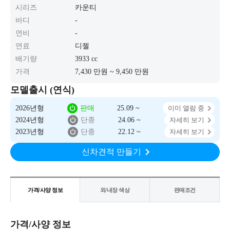
시리즈
카운티
바디
-
연비
-
연료
디젤
배기량
3933 cc
가격
7,430 만원 ~ 9,450 만원
모델출시 (연식)
2026년형
판매
25.09 ~
이미 열람 중
2024년형
단종
24.06 ~
자세히 보기
2023년형
단종
22.12 ~
자세히 보기
신차견적 만들기
가격/사양 정보
외/내장 색상
판매조건
가격/사양 정보