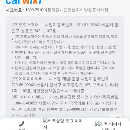
대표번호 : 1600-2910
이용약관
개인정보처리방침
공지사항
(주)오토스퀘어
: 사업자등록번호 : 619-81-06942
서울시 광
진구 능동로 342-1, 102호
(주)오토스퀘어는 자동차 정보 제공 서비스를 운영하고 있으며, 제휴
사인 (주)카카오와는 무관합니다.
페이지에 표시된 자동차의 차량 가격, 옵션 가격/구성, 할인 조건, 등
록/부대 비용 등의 안내가 실제와 다를 수 있습니다. 구매 전 확인하
시기 바랍니다.
카위키는 자동차에 대한 정보 제공 플랫폼으로 자동차 판매와는 직
접적인 관련이 없습니다. 모든 상거래의 책임은 판매자와 구매자에
게 있으니 상세 내역을 확인 후 구매하시기 바랍니다.
(주)에이아이씨티
: 시스템 개발/운영
사업자등록번호 :
720-86-00942
서울시 강서구 마곡중앙로 165, 프라이빗 타워
1차 1102호
개인정보책임관리자 : 박태준
(주) 에이아이밴드
: 리스,할부금융 중개업
사업자등록번호
: 180-88-03053
서울시 강서구 마곡중앙로 165, 프라이빗 타
워 1차 1101호
여신 등록번호 :
20-00001437
개인정보보호책
임자 : 조래환
Copyright© AICT Co., Ltd. All Rights Reserved.
견적받기