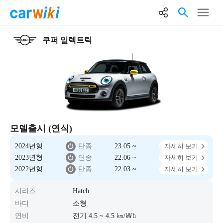
쿠퍼 일렉트릭
모델출시 (연식)
2024년형
단종
23.05 ~
자세히 보기
2023년형
단종
22.06 ~
자세히 보기
2022년형
단종
22.03 ~
자세히 보기
시리즈
Hatch
바디
소형
연비
전기 4.5 ~ 4.5 ㎞/㎾h