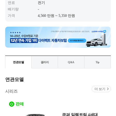
연료
전기
배기량
-
가격
4,560 만원 ~ 5,350 만원
연관모델
갤러리
Q&A
Tip
연관모델
더 보기
시리즈
판매
쿠퍼 일렉트릭 4세대