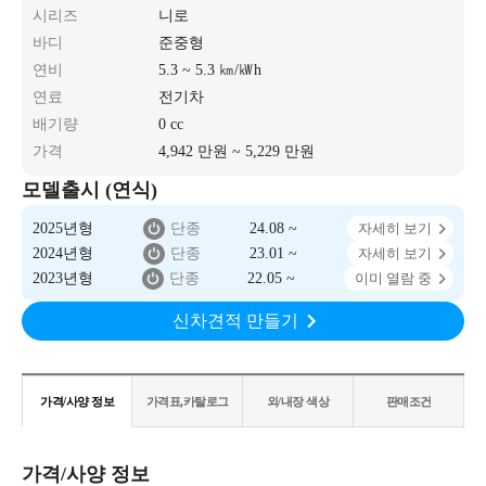
시리즈
니로
바디
준중형
연비
5.3 ~ 5.3 ㎞/㎾h
연료
전기차
배기량
0 cc
가격
4,942 만원 ~ 5,229 만원
모델출시 (연식)
2025년형
단종
24.08 ~
자세히 보기
2024년형
단종
23.01 ~
자세히 보기
2023년형
단종
22.05 ~
이미 열람 중
신차견적 만들기
가격/사양 정보
가격표,카탈로그
외/내장 색상
판매조건
가격/사양 정보