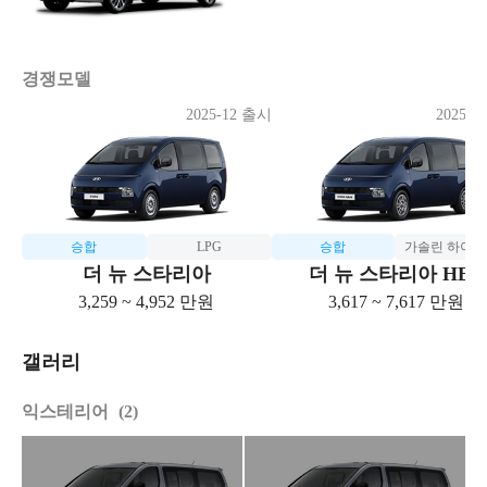
경쟁모델
2025-12 출시
2025-1
승합
LPG
승합
가솔린 하이
더 뉴 스타리아
더 뉴 스타리아 HEV
3,259 ~ 4,952 만원
3,617 ~ 7,617 만원
갤러리
익스테리어
2