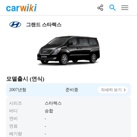
그랜드 스타렉스
모델출시 (연식)
2007년형
준비중
자세히 보기
시리즈
스타렉스
바디
승합
연비
-
연료
-
배기량
-