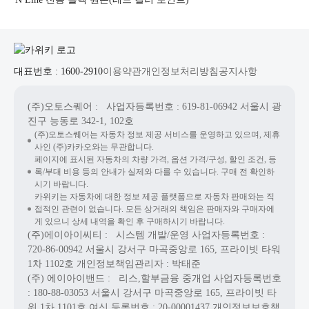
대표번호 : 1600-2910
이용약관
개인정보처리방침
공지사항
(주)오토스퀘어
: 사업자등록번호 : 619-81-06942
서울시 광
진구 능동로 342-1, 102호
(주)오토스퀘어는 자동차 정보 제공 서비스를 운영하고 있으며, 제휴
사인 (주)카카오와는 무관합니다.
페이지에 표시된 자동차의 차량 가격, 옵션 가격/구성, 할인 조건, 등
록/부대 비용 등의 안내가 실제와 다를 수 있습니다. 구매 전 확인하
시기 바랍니다.
카위키는 자동차에 대한 정보 제공 플랫폼으로 자동차 판매와는 직
접적인 관련이 없습니다. 모든 상거래의 책임은 판매자와 구매자에
게 있으니 상세 내역을 확인 후 구매하시기 바랍니다.
(주)에이아이씨티
: 시스템 개발/운영
사업자등록번호 :
720-86-00942
서울시 강서구 마곡중앙로 165, 프라이빗 타워
1차 1102호
개인정보책임관리자 : 박태준
(주) 에이아이밴드
: 리스,할부금융 중개업
사업자등록번호
: 180-88-03053
서울시 강서구 마곡중앙로 165, 프라이빗 타
워 1차 1101호
여신 등록번호 :
20-00001437
개인정보보호책