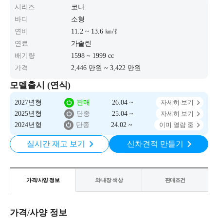
시리즈
코나
바디
소형
연비
11.2 ~ 13.6 ㎞/ℓ
연료
가솔린
배기량
1598 ~ 1999 cc
가격
2,446 만원 ~ 3,422 만원
모델출시 (연식)
2027년형
판매
26.04 ~
자세히 보기
2025년형
단종
25.04 ~
자세히 보기
2024년형
단종
24.02 ~
이미 열람 중
실시간 재고 보기
신차견적 만들기
가격/사양 정보
외/내장 색상
판매조건
가격/사양 정보