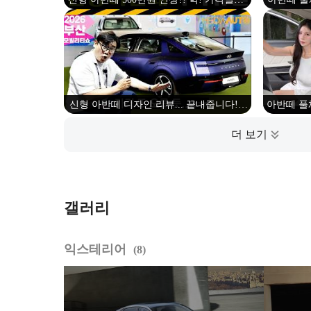
이렇게 나오면 큰일납니다
요! 실내
신형 아반떼 디자인 리뷰... 끝내줍니다! //
아반떼 풀
CN8, 2026부산모빌리티쇼, 2026BIMOS
아 K5 
갤러리
익스테리어
8