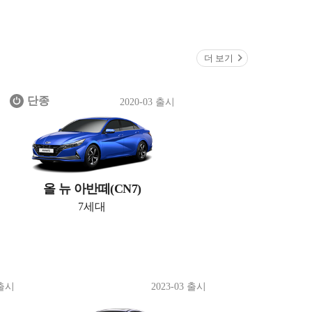
더 보기
단종
2020-03 출시
올 뉴 아반떼(CN7)
7세대
 출시
2023-03 출시