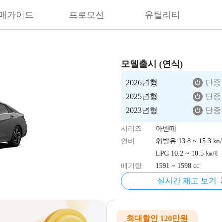
매가이드
프로모션
유틸리티
모델출시 (연식)
2026년형
단종
2025년형
단종
2023년형
단종
시리즈
아반떼
연비
휘발유 13.8 ~ 15.3 ㎞/
LPG 10.2 ~ 10.5 ㎞/ℓ
배기량
1591 ~ 1598 cc
실시간 재고 보기
최대할인 120만원