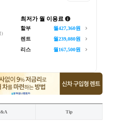
최저가 월 이용료
할부
월
427,360
원
)
렌트
월
239,080
원
리스
월
167,500
원
Q&A
Tip