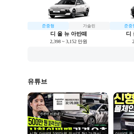
준중형
가솔린
준중
디 올 뉴 아반떼
디 
2,398 ~ 3,152 만원
유튜브
신형 아반떼 500만원 인상?! 헉! 가격실화?
아반떼 풀체