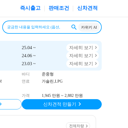
즉시출고
판매조건
신차견적
카위키 AI
25.04 ~
자세히 보기
24.06 ~
자세히 보기
23.03 ~
자세히 보기
바디
준중형
ℓ
연료
가솔린,LPG
가격
1,945 만원 ~ 2,882 만원
신차견적 만들기
전체차량