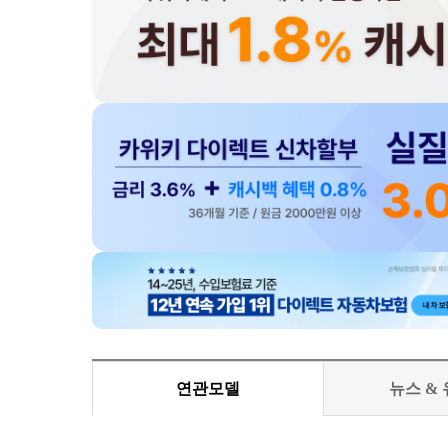
연관모델
뉴스 &