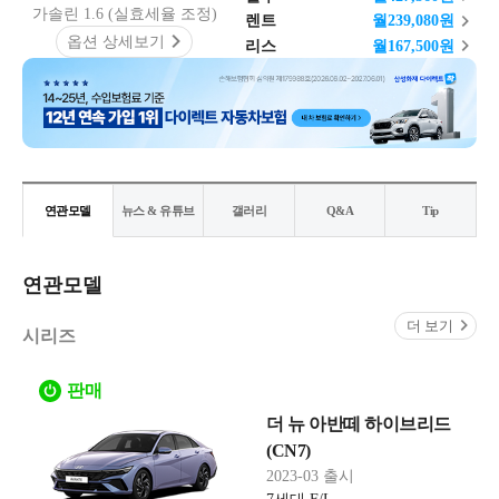
가솔린 1.6 (실효세율 조정)
렌트
월
239,080
원
옵션 상세보기
리스
월
167,500
원
연관모델
뉴스 & 유튜브
갤러리
Q&A
Tip
연관모델
더 보기
시리즈
판매
더 뉴 아반떼 하이브리드
(CN7)
2023-03 출시