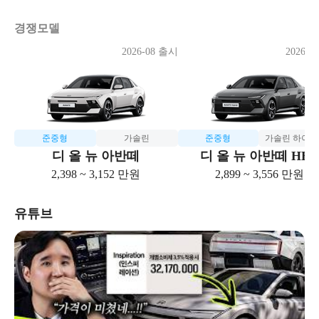
경쟁모델
2026-08 출시
2026-0
준중형
가솔린
준중형
가솔린 하이
디 올 뉴 아반떼
디 올 뉴 아반떼 HE
2,398 ~ 3,152 만원
2,899 ~ 3,556 만원
유튜브