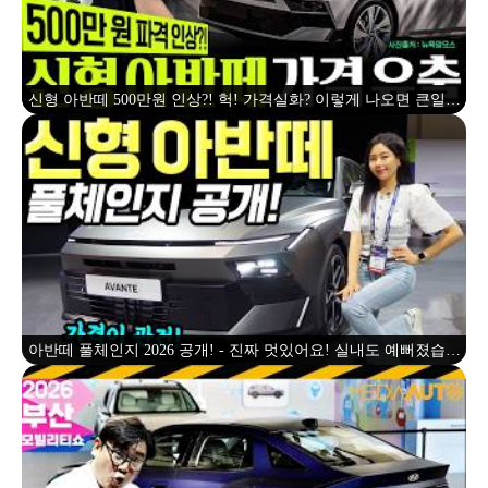
신형 아반떼 500만원 인상?! 헉! 가격실화? 이렇게 나오면 큰일납
니다
아반떼 풀체인지 2026 공개! - 진짜 멋있어요! 실내도 예뻐졌습니
다! 가격이 관건이네요!