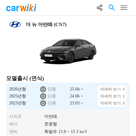
더 뉴 아반떼 (CN7)
모델출시 (연식)
2026년형
단종
25.04 ~
자세히 보기
2025년형
단종
24.06 ~
자세히 보기
2023년형
단종
23.03 ~
자세히 보기
시리즈
아반떼
바디
준중형
연비
휘발유 13.8 ~ 15.3 ㎞/ℓ