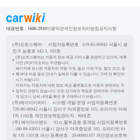
대표번호 : 1600-2910
이용약관
개인정보처리방침
공지사항
(주)오토스퀘어
: 사업자등록번호 : 619-81-06942
서울시 광
진구 능동로 342-1, 102호
(주)오토스퀘어는 자동차 정보 제공 서비스를 운영하고 있으며, 제휴
사인 (주)카카오와는 무관합니다.
페이지에 표시된 자동차의 차량 가격, 옵션 가격/구성, 할인 조건, 등
록/부대 비용 등의 안내가 실제와 다를 수 있습니다. 구매 전 확인하
시기 바랍니다.
카위키는 자동차에 대한 정보 제공 플랫폼으로 자동차 판매와는 직
접적인 관련이 없습니다. 모든 상거래의 책임은 판매자와 구매자에
게 있으니 상세 내역을 확인 후 구매하시기 바랍니다.
(주)에이아이씨티
: 시스템 개발/운영
사업자등록번호 :
720-86-00942
서울시 강서구 마곡중앙로 165, 프라이빗 타워
1차 1102호
개인정보책임관리자 : 박태준
(주) 에이아이밴드
: 리스,할부금융 중개업
사업자등록번호
: 180-88-03053
서울시 강서구 마곡중앙로 165, 프라이빗 타
워 1차 1101호
여신 등록번호 :
20-00001437
개인정보보호책