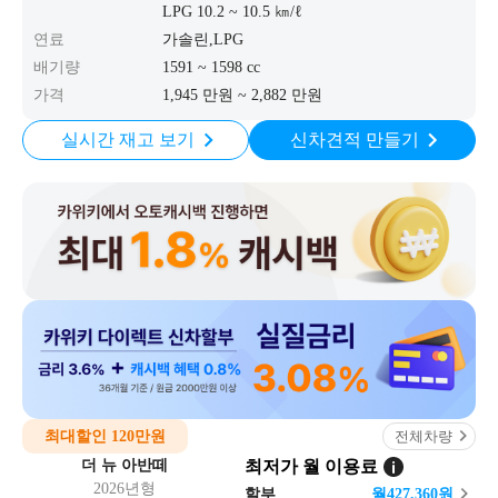
LPG 10.2 ~ 10.5 ㎞/ℓ
연료
가솔린,LPG
배기량
1591 ~ 1598 cc
가격
1,945 만원 ~ 2,882 만원
실시간 재고 보기
신차견적 만들기
최대할인 120만원
전체차량
더 뉴 아반떼
최저가 월 이용료
2026년형
할부
월
427,360
원