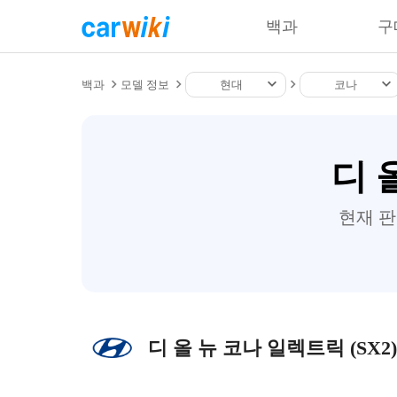
백과
구
백과
모델 정보
현대
코나
디 
현재 
디 올 뉴 코나 일렉트릭 (SX2)