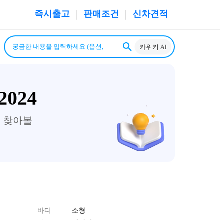
즉시출고
판매조건
신차견적
카위키 AI
024
 찾아볼
바디
소형