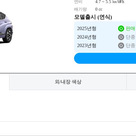
연비
4.7 ~ 5.5 ㎞/㎾h
배기량
0 cc
모델출시 (연식)
2025년형
판매
2024년형
단종
2023년형
단종
외/내장 색상