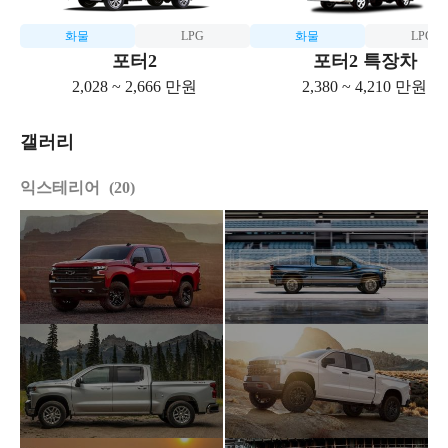
화물
LPG
화물
LPG
포터2
포터2 특장차
2,028 ~ 2,666 만원
2,380 ~ 4,210 만원
갤러리
익스테리어
20