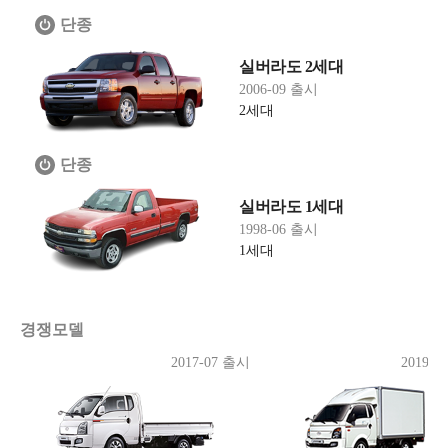
단종
실버라도 2세대
2006-09 출시
2세대
단종
실버라도 1세대
1998-06 출시
1세대
경쟁모델
2017-07 출시
2019-1