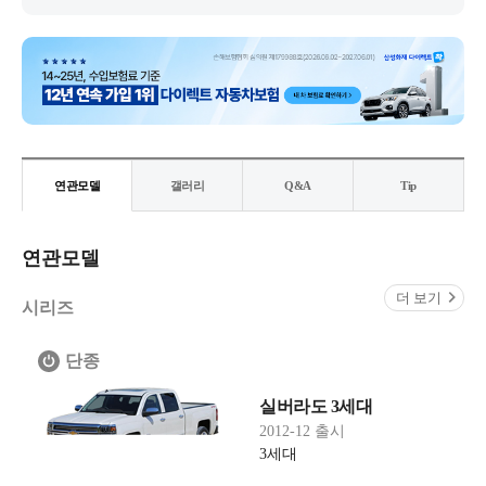
연관모델
갤러리
Q&A
Tip
연관모델
더 보기
시리즈
단종
실버라도 3세대
2012-12 출시
3세대