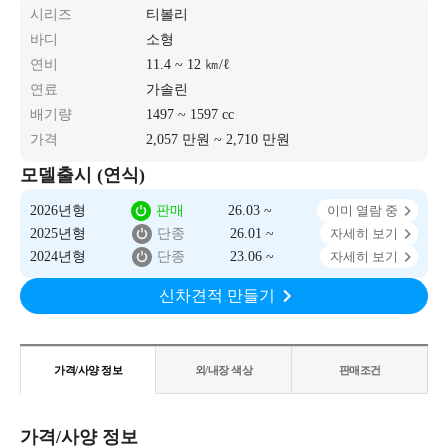
시리즈
티볼리
바디
소형
연비
11.4 ~ 12 ㎞/ℓ
연료
가솔린
배기량
1497 ~ 1597 cc
가격
2,057 만원 ~ 2,710 만원
모델출시 (연식)
2026년형
판매
26.03 ~
이미 열람 중
2025년형
단종
26.01 ~
자세히 보기
2024년형
단종
23.06 ~
자세히 보기
신차견적 만들기
가격/사양 정보
외/내장 색상
판매조건
가격/사양 정보