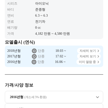
시리즈
아이오닉
바디
준중형
연비
6.3 ~ 6.3
연료
전기차
배기량
0 cc
가격
4,182 만원 ~ 4,580 만원
모델출시 (연식)
2018년형
단종
18.03 ~
자세히 보기
2017년형
단종
17.02 ~
자세히 보기
2016년형
단종
16.06 ~
이미 열람 중
가격/사양 정보
2016년형
(개소세 5% 환원)