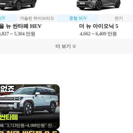
UV
가솔린 하이브리드
중형 SUV
전기
올 뉴 싼타페 HEV
더 뉴 아이오닉 5
3,827 ~ 5,304 만원
4,662 ~ 6,409 만원
페 "3,723만원~4,988만원" 안전,
잡고 실패없이 선택하는 방법은?