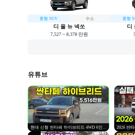
중형 SUV
수소
중형 S
디 올 뉴 넥쏘
디 
7,527 ~ 8,378 만원
유튜브
현대 신형 싼타페 하이브리드 4WD 6인승
2026 싼타
시승기, 캘리그래피 풀옵션 5,516만원(2024
편의 다 