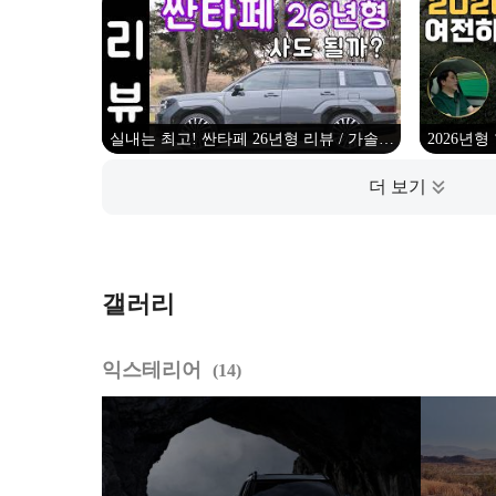
Hyundai Santa Fe Hybrid Test Drive) -
(트림,옵
2023.11.16
실내는 최고! 싼타페 26년형 리뷰 / 가솔린
2026년형
2륜 현대자동차 중형 SUV
접 
갤러리
익스테리어
14