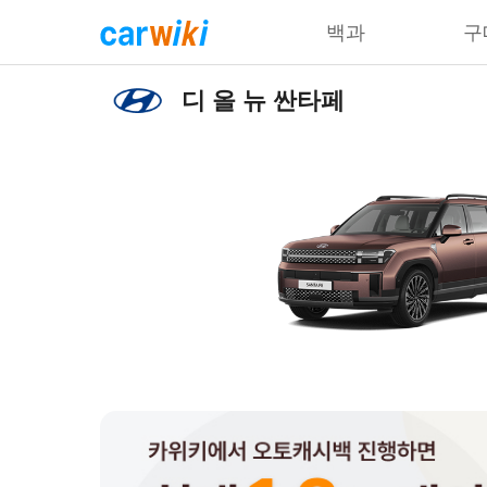
백과
구
디 올 뉴 싼타페