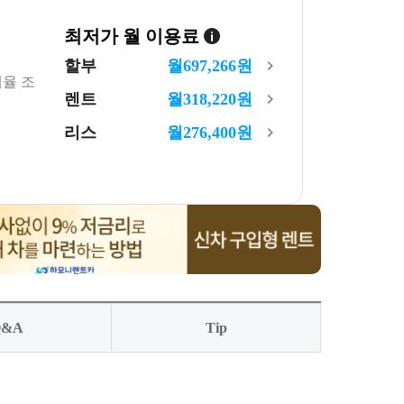
최저가 월 이용료
할부
월
697,266
원
세율 조
렌트
월
318,220
원
리스
월
276,400
원
Q&A
Tip