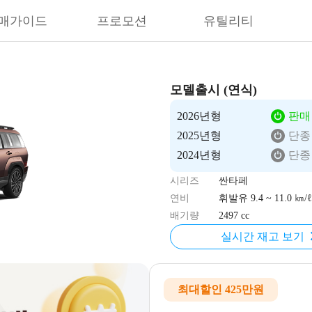
매가이드
프로모션
유틸리티
모델출시 (연식)
2026년형
판매
2025년형
단종
2024년형
단종
시리즈
싼타페
연비
휘발유 9.4 ~ 11.0 ㎞/ℓ
배기량
2497 cc
실시간 재고 보기
최대할인 425만원