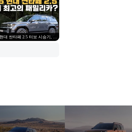
션,가격 총정리), 쏘렌토보다 나을
까?
 현대 싼타페 2.5 터보 시승기, 직
타보고 느낀 장점과 단점은?