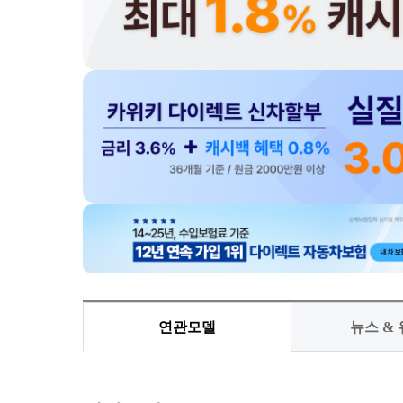
연관모델
뉴스 &