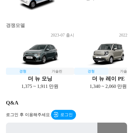
경쟁모델
2023-07 출시
2022-0
경형
가솔린
경형
가솔린
더 뉴 모닝
더 뉴 레이 PE
1,375 ~ 1,911 만원
1,340 ~ 2,060 만원
Q&A
로그인 후 이용해주세요.
로그인