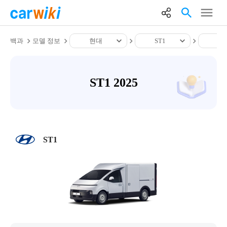
백과
모델 정보
현대
ST1
ST
ST1 2025
ST1