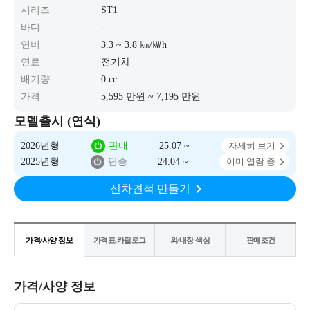
시리즈
ST1
바디
-
연비
3.3 ~ 3.8 ㎞/㎾h
연료
전기차
배기량
0 cc
가격
5,595 만원 ~ 7,195 만원
모델출시 (연식)
2026년형
판매
25.07 ~
자세히 보기
2025년형
단종
24.04 ~
이미 열람 중
신차견적 만들기
가격/사양 정보
가격표,카탈로그
외/내장 색상
판매조건
가격/사양 정보