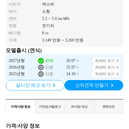
시리즈
캐스퍼
바디
소형
연비
5.2 ~ 5.6 ㎞/㎾h
연료
전기차
배기량
0 cc
가격
3,149 만원 ~ 3,269 만원
모델출시 (연식)
2027년형
판매
26.07 ~
자세히 보기
2026년형
단종
25.07 ~
자세히 보기
2025년형
단종
24.10 ~
자세히 보기
실시간 재고 보기
신차견적 만들기
가격/사양 정보
가격표,카탈로그
외/내장 색상
판매조건
가격/사양 정보