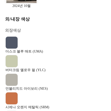
2024년 10월
외/내장 색상
외장색상
더스크 블루 매트 (UMA)
버터크림 옐로우 펄 (YLC)
언블리치드 아이보리 (NES)
시에나 오렌지 메탈릭 (SRM)