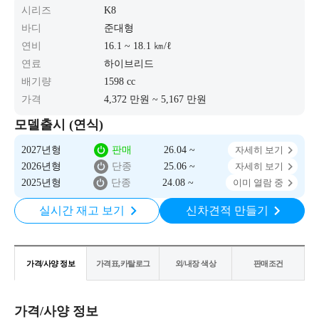
시리즈
K8
바디
준대형
연비
16.1 ~ 18.1 ㎞/ℓ
연료
하이브리드
배기량
1598 cc
가격
4,372 만원 ~ 5,167 만원
모델출시 (연식)
2027년형
판매
26.04 ~
자세히 보기
2026년형
단종
25.06 ~
자세히 보기
2025년형
단종
24.08 ~
이미 열람 중
실시간 재고 보기
신차견적 만들기
가격/사양 정보
가격표,카탈로그
외/내장 색상
판매조건
가격/사양 정보