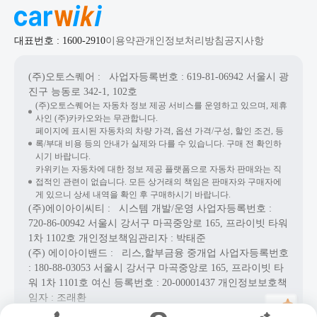
대표번호 : 1600-2910
이용약관
개인정보처리방침
공지사항
(주)오토스퀘어
: 사업자등록번호 : 619-81-06942
서울시 광
진구 능동로 342-1, 102호
(주)오토스퀘어는 자동차 정보 제공 서비스를 운영하고 있으며, 제휴
사인 (주)카카오와는 무관합니다.
페이지에 표시된 자동차의 차량 가격, 옵션 가격/구성, 할인 조건, 등
록/부대 비용 등의 안내가 실제와 다를 수 있습니다. 구매 전 확인하
시기 바랍니다.
카위키는 자동차에 대한 정보 제공 플랫폼으로 자동차 판매와는 직
접적인 관련이 없습니다. 모든 상거래의 책임은 판매자와 구매자에
게 있으니 상세 내역을 확인 후 구매하시기 바랍니다.
(주)에이아이씨티
: 시스템 개발/운영
사업자등록번호 :
720-86-00942
서울시 강서구 마곡중앙로 165, 프라이빗 타워
1차 1102호
개인정보책임관리자 : 박태준
(주) 에이아이밴드
: 리스,할부금융 중개업
사업자등록번호
: 180-88-03053
서울시 강서구 마곡중앙로 165, 프라이빗 타
워 1차 1101호
여신 등록번호 :
20-00001437
개인정보보호책
임자 : 조래환
Copyright© AICT Co., Ltd. All Rights Reserved.