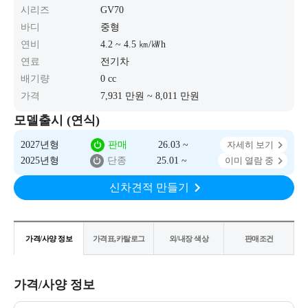
시리즈
GV70
바디
중형
연비
4.2 ~ 4.5 ㎞/㎾h
연료
전기차
배기량
0 cc
가격
7,931 만원 ~ 8,011 만원
모델출시 (연식)
2027년형
판매
26.03 ~
자세히 보기
2025년형
단종
25.01 ~
이미 열람 중
신차견적 만들기
가격/사양 정보
가격표,카탈로그
외/내장 색상
판매조건
가격/사양 정보