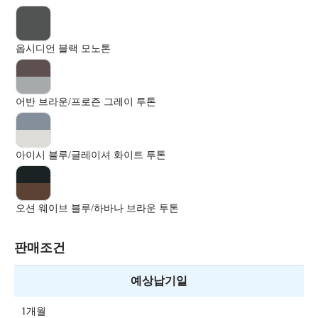
옵시디언 블랙 모노톤
어반 브라운/프로즌 그레이 투톤
아이시 블루/글레이셔 화이트 투톤
오션 웨이브 블루/하바나 브라운 투톤
판매조건
예상납기일
1개월