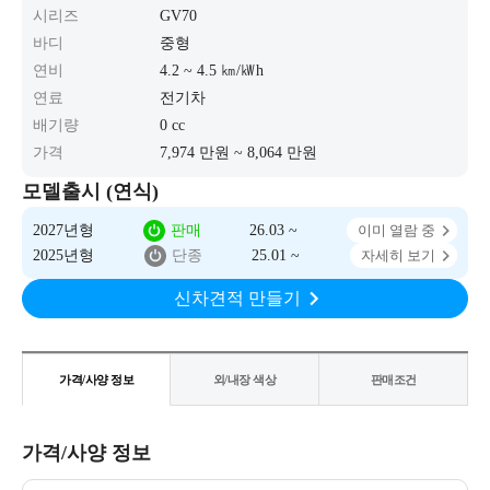
시리즈
GV70
바디
중형
연비
4.2 ~ 4.5 ㎞/㎾h
연료
전기차
배기량
0 cc
가격
7,974 만원 ~ 8,064 만원
모델출시 (연식)
2027년형
판매
26.03 ~
이미 열람 중
2025년형
단종
25.01 ~
자세히 보기
신차견적 만들기
가격/사양 정보
외/내장 색상
판매조건
가격/사양 정보