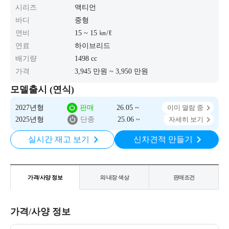
시리즈
액티언
바디
중형
연비
15 ~ 15 ㎞/ℓ
연료
하이브리드
배기량
1498 cc
가격
3,945 만원 ~ 3,950 만원
모델출시 (연식)
2027년형
판매
26.05 ~
이미 열람 중
2025년형
단종
25.06 ~
자세히 보기
실시간 재고 보기
신차견적 만들기
가격/사양 정보
외/내장 색상
판매조건
가격/사양 정보