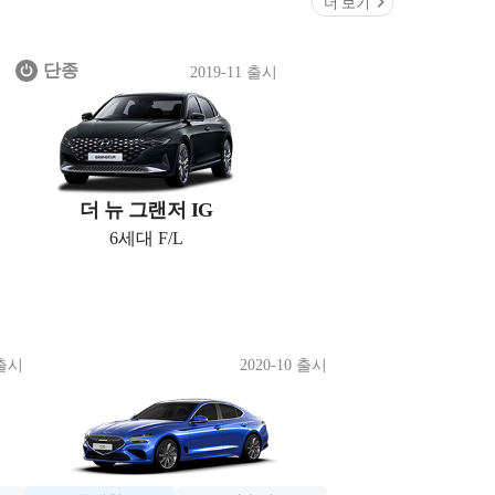
더 보기
단종
2019-11 출시
더 뉴 그랜저 IG
6세대 F/L
 출시
2020-10 출시