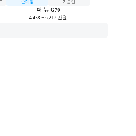
드
준대형
가솔린
더 뉴 G70
4,438 ~ 6,217 만원