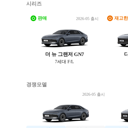
시리즈
판매
재고한
2026-05 출시
더 뉴 그랜저 GN7
디
7세대 F/L
경쟁모델
2026-05 출시