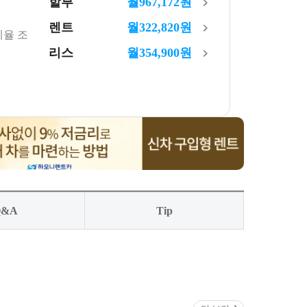
할부
월
967,172
원
렌트
월
322,820
원
세율 조
리스
월
354,900
원
Q&A
Tip