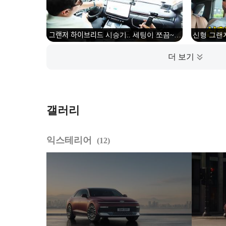
그랜저 하이브리드 시승기.. 세팅이 쪼끔~ //
신형 그랜
GN7, 부분변경, HEV, 1.6터보하이브리드
갤러리
익스테리어
12