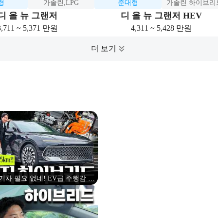
형
가솔린,LPG
준대형
가솔린 하이브리
디 올 뉴 그랜저
디 올 뉴 그랜저 HEV
3,711 ~ 5,371 만원
4,311 ~ 5,428 만원
기차 필요 없네! EV급 주행감 뛰
 신형 그랜저 하이브리드 시승기!