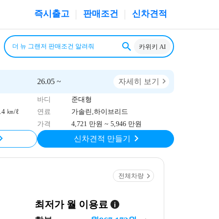
즉시출고
판매조건
신차견적
카위키 AI
26.05 ~
자세히 보기
바디
준대형
4 ㎞/ℓ
연료
가솔린,하이브리드
가격
4,721 만원 ~ 5,946 만원
신차견적 만들기
전체차량
최저가 월 이용료