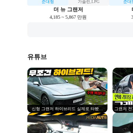
준대형
가솔린,LPG
준대
더 뉴 그랜저
4,185 ~ 5,867 만원
유튜브
신형 그랜저 하이브리드 실제로 타봤는
그랜저 전
데...기존 차주들이 화낼만 하네
어난 연비