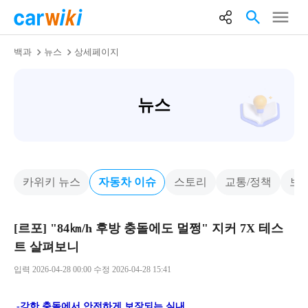
백과
뉴스
상세페이지
뉴스
카위키 뉴스
자동차 이슈
스토리
교통/정책
보
[르포] "84㎞/h 후방 충돌에도 멀쩡" 지커 7X 테스
트 살펴보니
입력 2026-04-28 00:00 수정 2026-04-28 15:41
-강한 충돌에서 안전하게 보장되는 실내