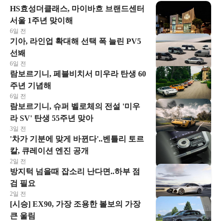
HS효성더클래스, 마이바흐 브랜드센터
서울 1주년 맞이해
6일 전
기아, 라인업 확대해 선택 폭 늘린 PV5
선봬
6일 전
람보르기니, 페블비치서 미우라 탄생 60
주년 기념해
6일 전
람보르기니, 슈퍼 벨로체의 전설 '미우
라 SV' 탄생 55주년 맞아
3일 전
'차가 기분에 맞게 바뀐다'..벤틀리 토르
칼, 큐레이션 엔진 공개
2일 전
방지턱 넘을때 잡소리 난다면..하부 점
검 필요
2일 전
[시승] EX90, 가장 조용한 볼보의 가장
큰 울림