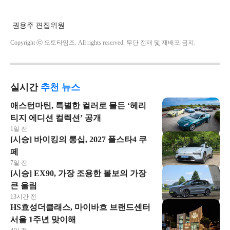
권용주 편집위원
Copyright ⓒ 오토타임즈. All rights reserved. 무단 전재 및 재배포 금지.
실시간
추천 뉴스
애스턴마틴, 특별한 컬러로 물든 ‘헤리
티지 에디션 컬렉션’ 공개
1일 전
[시승] 바이킹의 롱십, 2027 폴스타4 쿠
페
7일 전
[시승] EX90, 가장 조용한 볼보의 가장
큰 울림
13시간 전
HS효성더클래스, 마이바흐 브랜드센터
서울 1주년 맞이해