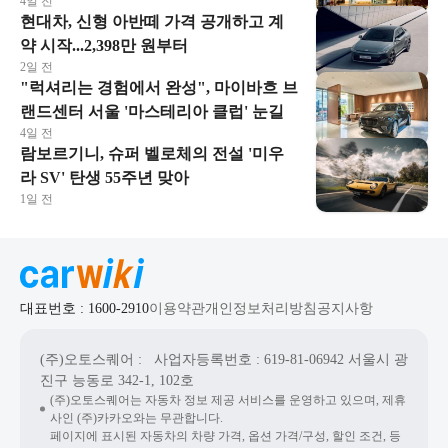
4일 전
현대차, 신형 아반떼 가격 공개하고 계
약 시작...2,398만 원부터
2일 전
"럭셔리는 경험에서 완성", 마이바흐 브
랜드센터 서울 '마스테리아 클럽' 눈길
4일 전
람보르기니, 슈퍼 벨로체의 전설 '미우
라 SV' 탄생 55주년 맞아
1일 전
대표번호 : 1600-2910
이용약관
개인정보처리방침
공지사항
(주)오토스퀘어
: 사업자등록번호 : 619-81-06942
서울시 광
진구 능동로 342-1, 102호
(주)오토스퀘어는 자동차 정보 제공 서비스를 운영하고 있으며, 제휴
사인 (주)카카오와는 무관합니다.
페이지에 표시된 자동차의 차량 가격, 옵션 가격/구성, 할인 조건, 등