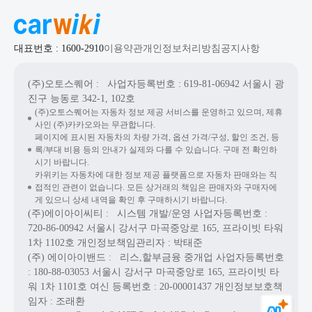
대표번호 : 1600-2910
이용약관
개인정보처리방침
공지사항
(주)오토스퀘어
: 사업자등록번호 : 619-81-06942
서울시 광
진구 능동로 342-1, 102호
(주)오토스퀘어는 자동차 정보 제공 서비스를 운영하고 있으며, 제휴
사인 (주)카카오와는 무관합니다.
페이지에 표시된 자동차의 차량 가격, 옵션 가격/구성, 할인 조건, 등
록/부대 비용 등의 안내가 실제와 다를 수 있습니다. 구매 전 확인하
시기 바랍니다.
카위키는 자동차에 대한 정보 제공 플랫폼으로 자동차 판매와는 직
접적인 관련이 없습니다. 모든 상거래의 책임은 판매자와 구매자에
게 있으니 상세 내역을 확인 후 구매하시기 바랍니다.
(주)에이아이씨티
: 시스템 개발/운영
사업자등록번호 :
720-86-00942
서울시 강서구 마곡중앙로 165, 프라이빗 타워
1차 1102호
개인정보책임관리자 : 박태준
(주) 에이아이밴드
: 리스,할부금융 중개업
사업자등록번호
: 180-88-03053
서울시 강서구 마곡중앙로 165, 프라이빗 타
워 1차 1101호
여신 등록번호 :
20-00001437
개인정보보호책
임자 : 조래환