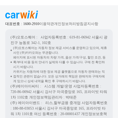
대표번호 : 1600-2910
이용약관
개인정보처리방침
공지사항
(주)오토스퀘어
: 사업자등록번호 : 619-81-06942
서울시 광
진구 능동로 342-1, 102호
(주)오토스퀘어는 자동차 정보 제공 서비스를 운영하고 있으며, 제휴
사인 (주)카카오와는 무관합니다.
페이지에 표시된 자동차의 차량 가격, 옵션 가격/구성, 할인 조건, 등
록/부대 비용 등의 안내가 실제와 다를 수 있습니다. 구매 전 확인하
시기 바랍니다.
카위키는 자동차에 대한 정보 제공 플랫폼으로 자동차 판매와는 직
접적인 관련이 없습니다. 모든 상거래의 책임은 판매자와 구매자에
게 있으니 상세 내역을 확인 후 구매하시기 바랍니다.
(주)에이아이씨티
: 시스템 개발/운영
사업자등록번호 :
720-86-00942
서울시 강서구 마곡중앙로 165, 프라이빗 타워
1차 1102호
개인정보책임관리자 : 박태준
(주) 에이아이밴드
: 리스,할부금융 중개업
사업자등록번호
: 180-88-03053
서울시 강서구 마곡중앙로 165, 프라이빗 타
워 1차 1101호
여신 등록번호 :
20-00001437
개인정보보호책