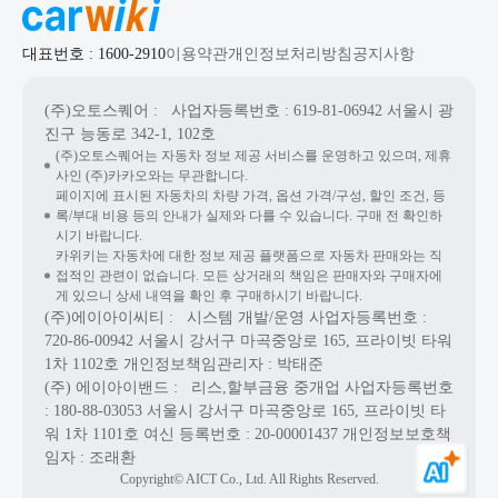
대표번호 : 1600-2910
이용약관
개인정보처리방침
공지사항
(주)오토스퀘어
: 사업자등록번호 : 619-81-06942
서울시 광
진구 능동로 342-1, 102호
(주)오토스퀘어는 자동차 정보 제공 서비스를 운영하고 있으며, 제휴
사인 (주)카카오와는 무관합니다.
페이지에 표시된 자동차의 차량 가격, 옵션 가격/구성, 할인 조건, 등
록/부대 비용 등의 안내가 실제와 다를 수 있습니다. 구매 전 확인하
시기 바랍니다.
카위키는 자동차에 대한 정보 제공 플랫폼으로 자동차 판매와는 직
접적인 관련이 없습니다. 모든 상거래의 책임은 판매자와 구매자에
게 있으니 상세 내역을 확인 후 구매하시기 바랍니다.
(주)에이아이씨티
: 시스템 개발/운영
사업자등록번호 :
720-86-00942
서울시 강서구 마곡중앙로 165, 프라이빗 타워
1차 1102호
개인정보책임관리자 : 박태준
(주) 에이아이밴드
: 리스,할부금융 중개업
사업자등록번호
: 180-88-03053
서울시 강서구 마곡중앙로 165, 프라이빗 타
워 1차 1101호
여신 등록번호 :
20-00001437
개인정보보호책
임자 : 조래환
Copyright© AICT Co., Ltd. All Rights Reserved.